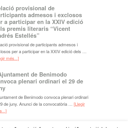
lació provisional de
rticipants admesos i exclosos
r a participar en la XXIV edició
ls premis literaris “Vicent
drés Estellés”
ació provisional de participants admesos i
losos per a participar en la XXIV edició dels …
egir més...]
Ajuntament de Benimodo
nvoca plenari ordinari el 29 de
ny
juntament de Benimodo convoca plenari ordinari
29 de juny. Anunci de la convocatòria …
[Llegir
...]