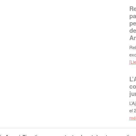
Re
pa
pe
de
An
Rel
exc
[Ll
L’
co
ju
L’A
el 
més