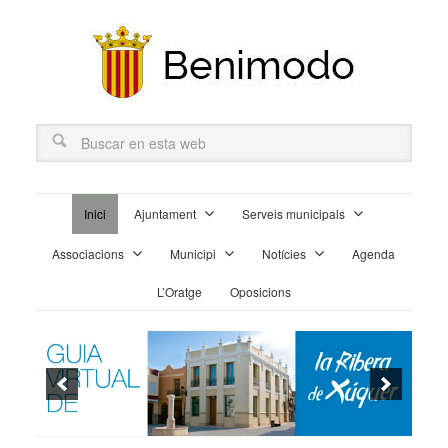
Inici
Ajuntament
Serveis municipals
Associacions
Municipi
Notícies
Agenda
L’Oratge
Oposicions