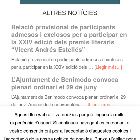
ALTRES NOTÍCIES
Relació provisional de participants
admesos i exclosos per a participar en
la XXIV edició dels premis literaris
“Vicent Andrés Estellés”
Relació provisional de participants admesos i exclosos
per a participar en la XXIV edició dels …
[Llegir més...]
L’Ajuntament de Benimodo convoca
plenari ordinari el 29 de juny
L’Ajuntament de Benimodo convoca plenari ordinari el 29
de juny. Anunci de la convocatòria …
[Llegir més...]
Aquest lloc web utilitza cookies perquè tingueu la millor
experiència d'usuari. Si continueu navegant esteu donant el
Mapa web
· Copyright © 2026 · Ajuntament de Benimodo ·
vostre consentiment per a l'acceptació d’aquestes cookies i
Tel:
961818800
- Fax: 962993496 ·
Avís Legal
·
disseny
l'acceptació de la nostra política de cookies. Punxeu l'enllaç per a
web
denou.com