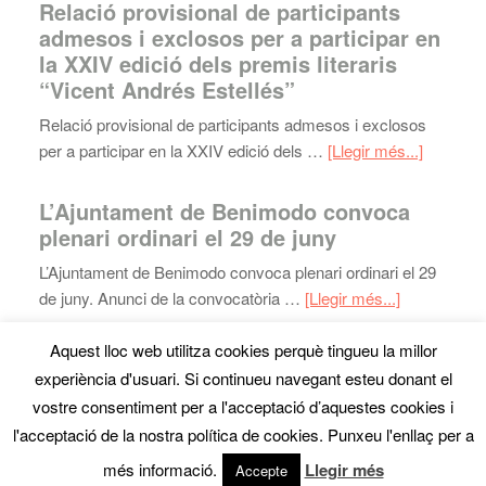
Relació provisional de participants
admesos i exclosos per a participar en
la XXIV edició dels premis literaris
“Vicent Andrés Estellés”
Relació provisional de participants admesos i exclosos
per a participar en la XXIV edició dels …
[Llegir més...]
L’Ajuntament de Benimodo convoca
plenari ordinari el 29 de juny
L’Ajuntament de Benimodo convoca plenari ordinari el 29
de juny. Anunci de la convocatòria …
[Llegir més...]
Aquest lloc web utilitza cookies perquè tingueu la millor
experiència d'usuari. Si continueu navegant esteu donant el
Mapa web
· Copyright © 2026 · Ajuntament de Benimodo ·
vostre consentiment per a l'acceptació d’aquestes cookies i
Tel:
961818800
- Fax: 962993496 ·
Avís Legal
·
disseny
l'acceptació de la nostra política de cookies. Punxeu l'enllaç per a
web
denou.com
més informació.
Llegir més
Accepte