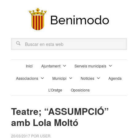
Inici
Ajuntament
Serveis municipals
Associacions
Municipi
Notícies
Agenda
L’Oratge
Oposicions
Teatre; “ASSUMPCIÓ”
amb Lola Moltó
20/03/2017
POR
USER