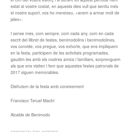
estat al vostre costat, en aquests dies vull que sentiu més
el nostre suport, vos ho mereixeu, «anem a armar molt de
jaleo».
I sense més, com sempre, com cada any, com en cada
escrit del llibret de festes, benimodolins i benimodolines,
vos convide, vos pregue, vos exhorte, que ens impliquem
en la festa, participem de les activitats programades,
gaudim-les amb els nostres amics i familiars, sorprenguem
als que ens visiten i fem que aquestes festes patronals de
2017 siguen memorables.
Disfrutem de la festa amb coneixement
Francisco Teruel Machí
Alcalde de Benimodo
ARXIVAT EN:
BAN
,
NOTICIES