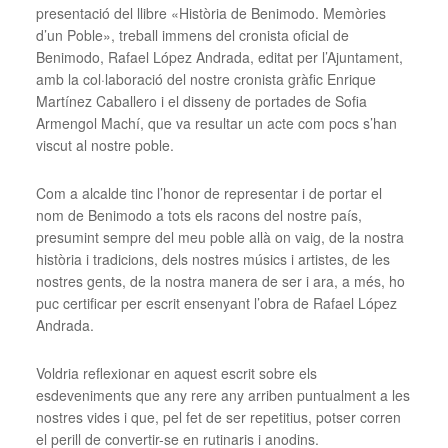
presentació del llibre «Història de Benimodo. Memòries
d’un Poble», treball immens del cronista oficial de
Benimodo, Rafael López Andrada, editat per l’Ajuntament,
amb la col·laboració del nostre cronista gràfic Enrique
Martínez Caballero i el disseny de portades de Sofia
Armengol Machí, que va resultar un acte com pocs s’han
viscut al nostre poble.
Com a alcalde tinc l’honor de representar i de portar el
nom de Benimodo a tots els racons del nostre país,
presumint sempre del meu poble allà on vaig, de la nostra
història i tradicions, dels nostres músics i artistes, de les
nostres gents, de la nostra manera de ser i ara, a més, ho
puc certificar per escrit ensenyant l’obra de Rafael López
Andrada.
Voldria reflexionar en aquest escrit sobre els
esdeveniments que any rere any arriben puntualment a les
nostres vides i que, pel fet de ser repetitius, potser corren
el perill de convertir-se en rutinaris i anodins.