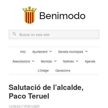
Inici
Ajuntament
Serveis municipals
Associacions
Municipi
Notícies
Agenda
L’Oratge
Oposicions
Salutació de l’alcalde,
Paco Teruel
14/08/2017
POR
USER