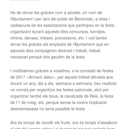
He de donar les gràcies com a alcalde, en nom de
l’Ajuntament i per tant del poble de Benimodo, a totes i
cadascuna de les associacions que participeu en la festa,
organitzant durant aquests dies concursos, tornejos,
ofrena, danses, misses, processons, etc. I vull també
donar les gràcies als empleats de l’Ajuntament que en
aquests dies compaginen diversió i treball, treball
necessari perquè tots gaudim de la festa.
I moltíssimes gràcies a vosaltres, a la comissió de festes
de 2017 «Armant Jaleo», per aquest treball altruista que
durant un any, dia a dia, setmana a setmana, heu realitzat
no només per organitzar les festes patronals, sinó per
organitzar també els bous, la cavalcada de Reis, la festa
de l’1 de maig, etc. perquè sense la vostra implicació
desinteressada no seria possible la festa.
Ara és temps de recollir els fruits, ara és temps d’assaborir
el cim del vostre esforç i si durant tot aquest període hem