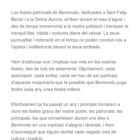
Les festes patronals de Benimodo, dedicades a Sant Felip
Benici i a la Divina Aurora, arriben durant el mes d’agost i
des de temps immemorial a la nostra població i trenquen la
tranquil·litat, hàbits i costums diaris del veïnat. La seua
puntualitat i reiteració en el temps no poden conduir-nos a
l’apatia i indiferència davant la seua arribada.
Hem d’esforçar-nos i implicar-nos més en les nostres
festes, des de tots els estaments: l’Ajuntament, cada
associació, cada entitat, cada veí han de ser partícips
d’aquesta maquinària que fa possible que Benimodo puga
tindre cada any unes festes millors.
Efectivament ja ha passat un any i prompte tornarem a
viure les festes grans del nostre poble, les patronals, les
principals, les que converteixen durant uns dies a
Benimodo en una explosió d’alegria i diversió, i hem
d’aconseguir que siguen també cada vegada més de
cultura i tradició.