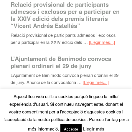
Relació provisional de participants
admesos i exclosos per a participar en
la XXIV edició dels premis literaris
“Vicent Andrés Estellés”
Relació provisional de participants admesos i exclosos
per a participar en la XXIV edició dels …
[Llegir més...]
L’Ajuntament de Benimodo convoca
plenari ordinari el 29 de juny
L’Ajuntament de Benimodo convoca plenari ordinari el 29
de juny. Anunci de la convocatòria …
[Llegir més...]
Aquest lloc web utilitza cookies perquè tingueu la millor
experiència d'usuari. Si continueu navegant esteu donant el
Mapa web
· Copyright © 2026 · Ajuntament de Benimodo ·
vostre consentiment per a l'acceptació d’aquestes cookies i
Tel:
961818800
- Fax: 962993496 ·
Avís Legal
·
disseny
l'acceptació de la nostra política de cookies. Punxeu l'enllaç per a
web
denou.com
més informació.
Llegir més
Accepte