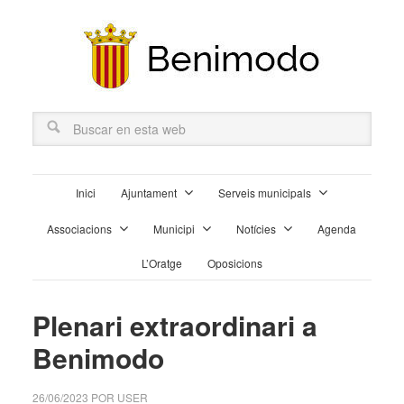
Inici
Ajuntament
Serveis municipals
Associacions
Municipi
Notícies
Agenda
L’Oratge
Oposicions
Plenari extraordinari a
Benimodo
26/06/2023
POR
USER