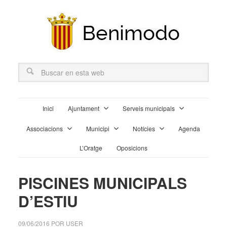
Inici
Ajuntament
Serveis municipals
Associacions
Municipi
Notícies
Agenda
L’Oratge
Oposicions
PISCINES MUNICIPALS
D’ESTIU
09/06/2016
POR
USER