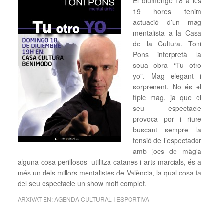
El diumenge 18 a les
19 hores tenim
actuació d’un mag
mentalista a la Casa
de la Cultura. Toni
Pons interpretà la
seua obra “Tu otro
yo”. Mag elegant i
sorprenent. No és el
típic mag, ja que el
seu espectacle
provoca por i riure
buscant sempre la
tensió de l’espectador
amb jocs de màgia
alguna cosa perillosos, utilitza catanes i arts marcials, és a
més un dels millors mentalistes de València, la qual cosa fa
del seu espectacle un show molt complet.
ARXIVAT EN:
AGENDA CULTURAL I ESPORTIVA