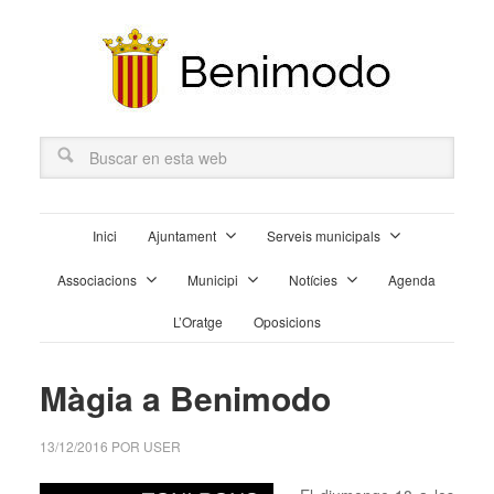
Inici
Ajuntament
Serveis municipals
Associacions
Municipi
Notícies
Agenda
L’Oratge
Oposicions
Màgia a Benimodo
13/12/2016
POR
USER