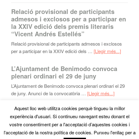
Relació provisional de participants
admesos i exclosos per a participar en
la XXIV edició dels premis literaris
“Vicent Andrés Estellés”
Relació provisional de participants admesos i exclosos
per a participar en la XXIV edició dels …
[Llegir més...]
L’Ajuntament de Benimodo convoca
plenari ordinari el 29 de juny
L’Ajuntament de Benimodo convoca plenari ordinari el 29
de juny. Anunci de la convocatòria …
[Llegir més...]
Aquest lloc web utilitza cookies perquè tingueu la millor
experiència d'usuari. Si continueu navegant esteu donant el
Mapa web
· Copyright © 2026 · Ajuntament de Benimodo ·
vostre consentiment per a l'acceptació d’aquestes cookies i
Tel:
961818800
- Fax: 962993496 ·
Avís Legal
·
disseny
l'acceptació de la nostra política de cookies. Punxeu l'enllaç per a
web
denou.com