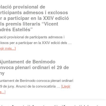
lació provisional de
rticipants admesos i exclosos
r a participar en la XXIV edició
ls premis literaris “Vicent
drés Estellés”
ació provisional de participants admesos i
losos per a participar en la XXIV edició dels …
egir més...]
Ajuntament de Benimodo
nvoca plenari ordinari el 29 de
ny
juntament de Benimodo convoca plenari ordinari
29 de juny. Anunci de la convocatòria …
[Llegir
...]