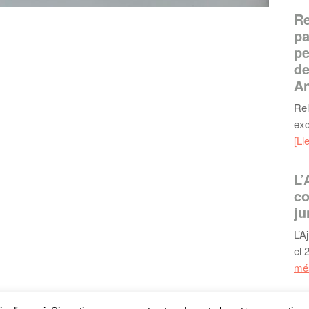
Re
pa
pe
de
An
Rel
exc
[Ll
L’
co
ju
L’A
el 
més