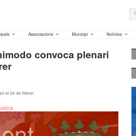
ipals
Associacions
Municipi
Notícies
nimodo convoca plenari
rer
i el 24 de febrer.
catòria