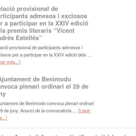
lació provisional de
rticipants admesos i exclosos
r a participar en la XXIV edició
ls premis literaris “Vicent
drés Estellés”
ació provisional de participants admesos i
losos per a participar en la XXIV edició dels …
egir més...]
Ajuntament de Benimodo
nvoca plenari ordinari el 29 de
ny
juntament de Benimodo convoca plenari ordinari
29 de juny. Anunci de la convocatòria …
[Llegir
...]