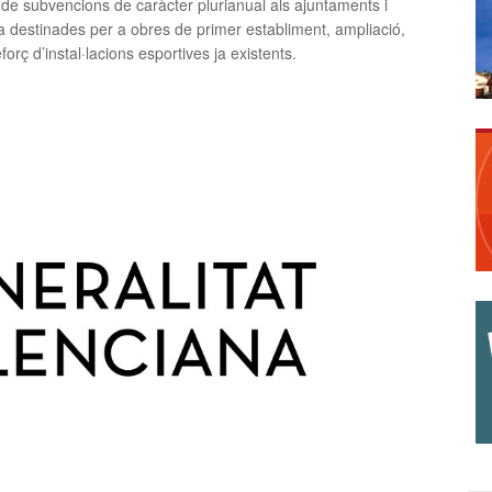
 de subvencions de caràcter plurianual als ajuntaments i
a destinades per a obres de primer establiment, ampliació,
orç d’instal·lacions esportives ja existents.