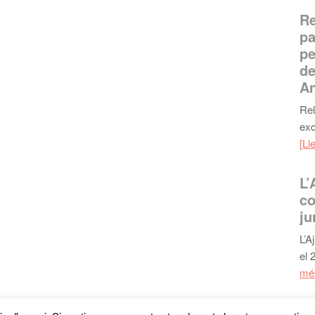
Re
pa
pe
de
An
Rel
exc
[Ll
L’
co
ju
L’A
el 
més