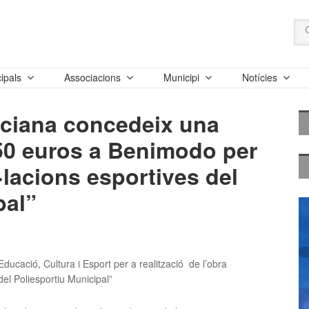
ipals
Associacions
Municipi
Notícies
nciana concedeix una
50 euros a Benimodo per
l·lacions esportives del
pal”
ducació, Cultura i Esport per a realització de l’obra
del Poliesportiu Municipal”