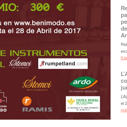
Re
pa
pe
de
An
Rel
exc
[Ll
L’
co
ju
L’A
el 
més