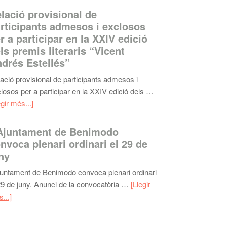
lació provisional de
rticipants admesos i exclosos
r a participar en la XXIV edició
ls premis literaris “Vicent
drés Estellés”
ació provisional de participants admesos i
losos per a participar en la XXIV edició dels …
egir més...]
Ajuntament de Benimodo
nvoca plenari ordinari el 29 de
ny
juntament de Benimodo convoca plenari ordinari
29 de juny. Anunci de la convocatòria …
[Llegir
...]