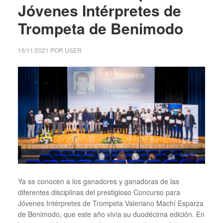
Jóvenes Intérpretes de
Trompeta de Benimodo
16/11/2021
POR
USER
Ya se conocen a los ganadores y ganadoras de las
diferentes disciplinas del prestigioso Concurso para
Jóvenes Intérpretes de Trompeta Valeriano Machí Esparza
de Benimodo, que este año vivía su duodécima edición. En