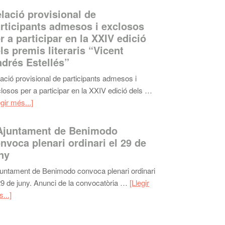
lació provisional de
rticipants admesos i exclosos
r a participar en la XXIV edició
ls premis literaris “Vicent
drés Estellés”
ació provisional de participants admesos i
losos per a participar en la XXIV edició dels …
egir més...]
Ajuntament de Benimodo
nvoca plenari ordinari el 29 de
ny
juntament de Benimodo convoca plenari ordinari
29 de juny. Anunci de la convocatòria …
[Llegir
...]