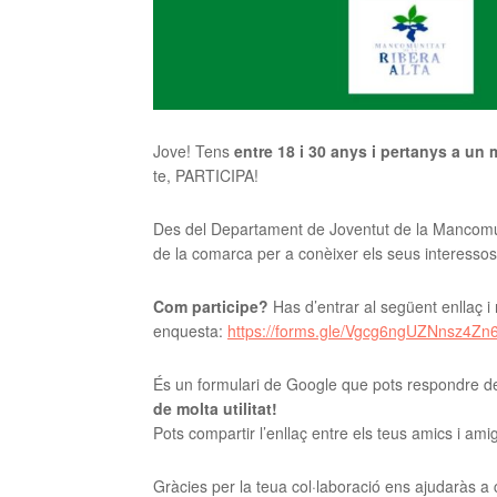
Jove! Tens
entre 18 i 30 anys i pertanys a un 
te, PARTICIPA!
Des del Departament de Joventut de la Mancomuni
de la comarca per a conèixer els seus interesso
Com participe?
Has d’entrar al següent enllaç 
enquesta:
https://forms.gle/Vgcg6ngUZNnsz4Zn
És un formulari de Google que pots respondre de
de molta utilitat!
Pots compartir l’enllaç entre els teus amics i am
Gràcies per la teua col·laboració ens ajudaràs a 