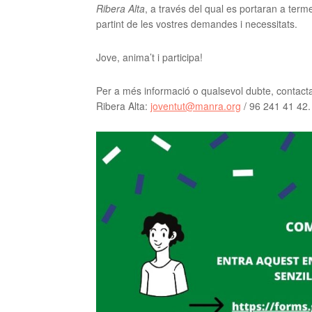
Ribera Alta
, a través del qual es portaran a terme 
partint de les vostres demandes i necessitats.
Jove, anima’t i participa!
Per a més informació o qualsevol dubte, contac
Ribera Alta:
joventut@manra.org
/ 96 241 41 42.