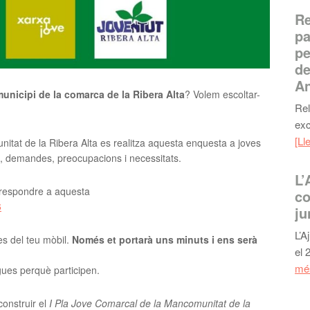
Re
pa
pe
de
An
municipi de la comarca de la Ribera Alta
? Volem escoltar-
Rel
exc
[Ll
tat de la Ribera Alta es realitza aquesta enquesta a joves
s, demandes, preocupacions i necessitats.
L’
i respondre a aquesta
co
6
ju
L’A
s del teu mòbil.
Només et portarà uns minuts i ens serà
el 
més
igues perquè participen.
construir el
I Pla Jove Comarcal de la Mancomunitat de la