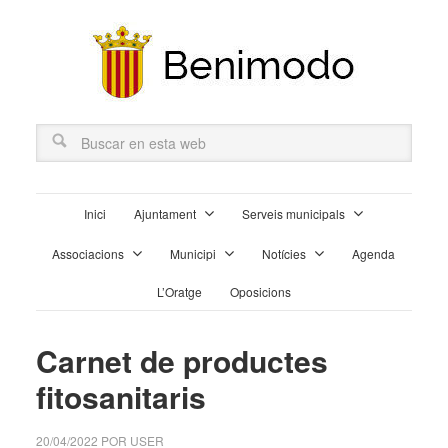
Inici
Ajuntament
Serveis municipals
Associacions
Municipi
Notícies
Agenda
L’Oratge
Oposicions
Carnet de productes
fitosanitaris
20/04/2022
POR
USER