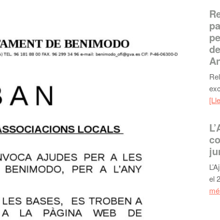
Re
pa
pe
de
An
Rel
exc
[Ll
L’
co
ju
L’A
el 
més