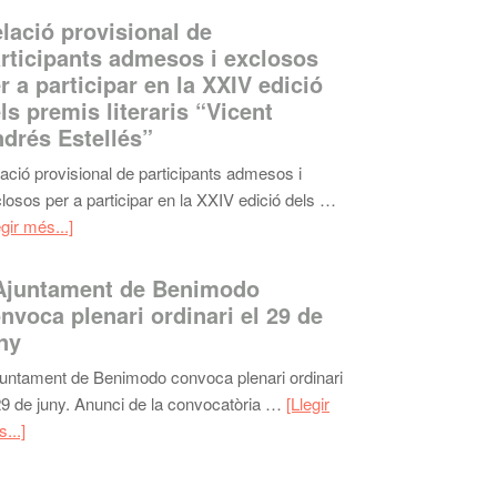
lació provisional de
rticipants admesos i exclosos
r a participar en la XXIV edició
ls premis literaris “Vicent
drés Estellés”
ació provisional de participants admesos i
losos per a participar en la XXIV edició dels …
egir més...]
Ajuntament de Benimodo
nvoca plenari ordinari el 29 de
ny
juntament de Benimodo convoca plenari ordinari
29 de juny. Anunci de la convocatòria …
[Llegir
...]