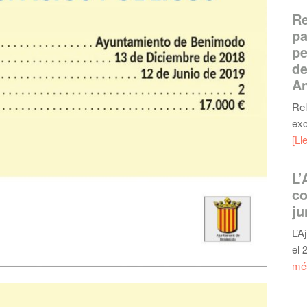
Re
pa
pe
de
An
Rel
exc
[Ll
L’
co
ju
L’A
el 
més