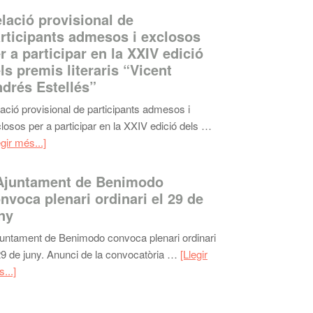
lació provisional de
rticipants admesos i exclosos
r a participar en la XXIV edició
ls premis literaris “Vicent
drés Estellés”
ació provisional de participants admesos i
losos per a participar en la XXIV edició dels …
egir més...]
Ajuntament de Benimodo
nvoca plenari ordinari el 29 de
ny
juntament de Benimodo convoca plenari ordinari
29 de juny. Anunci de la convocatòria …
[Llegir
...]