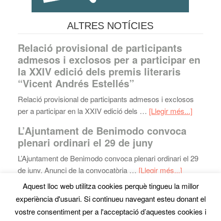
ALTRES NOTÍCIES
Relació provisional de participants
admesos i exclosos per a participar en
la XXIV edició dels premis literaris
“Vicent Andrés Estellés”
Relació provisional de participants admesos i exclosos
per a participar en la XXIV edició dels …
[Llegir més...]
L’Ajuntament de Benimodo convoca
plenari ordinari el 29 de juny
L’Ajuntament de Benimodo convoca plenari ordinari el 29
de juny. Anunci de la convocatòria …
[Llegir més...]
Aquest lloc web utilitza cookies perquè tingueu la millor
experiència d'usuari. Si continueu navegant esteu donant el
Mapa web
· Copyright © 2026 · Ajuntament de Benimodo ·
vostre consentiment per a l'acceptació d’aquestes cookies i
Tel:
961818800
- Fax: 962993496 ·
Avís Legal
·
disseny